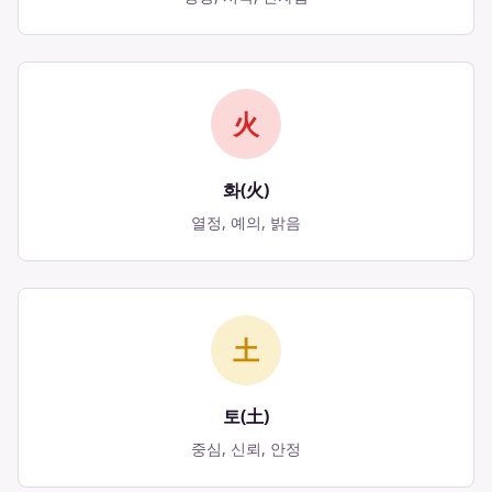
火
화(火)
열정, 예의, 밝음
土
토(土)
중심, 신뢰, 안정