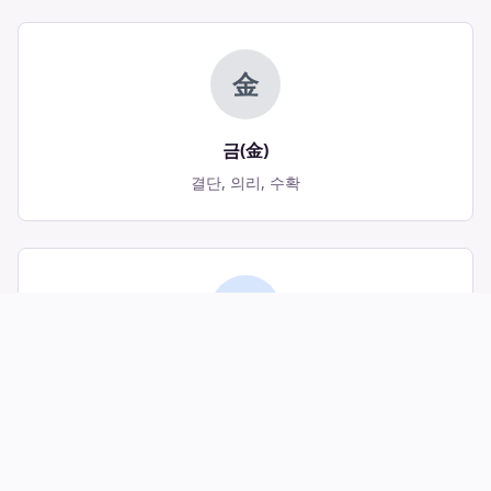
金
금(金)
결단, 의리, 수확
水
수(水)
지혜, 유연함, 저장