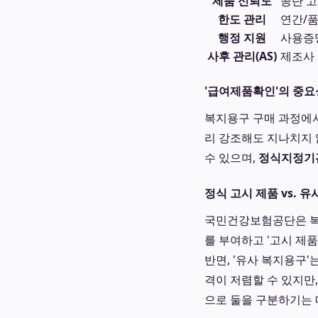
제품 신뢰도
공단 고
한도 관리
연간/품
행정 지원
사용증명
사후 관리(AS)
제조사 
'급여제품확인'의 중
복지용구 구매 과정에서
리 강조해도 지나치지 
수 있으며,
정식지정기
정식 고시 제품 vs. 
국민건강보험공단은 복지
를 부여하고 '고시 제
반면, '유사 복지용구
격이 저렴할 수 있지만
으로 둘을 구분하기는 