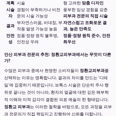
계획
시술
형 고려한
맞춤 디자인
시술
경험이 부족하거나 비전
풍부한 임상 경험을 갖춘
자
문의 시술 가능성
피부과 전문의 직접 시술
부자연스러움, 비대칭, 부
자연스럽고 조화로운 결
결과
작용 발생 가능성 높음
과, 높은 만족도
안전
정품·정량 원칙 불투명,
정품·정량 원칙 준수, 안전
성
안전성 우려
최우선
안산 피부과 전문의 추천: 정환교피부과에서는 무엇이 다른
가?
수많은 피부과 중에서 현명한 소비자들이
정환교피부과
를
선택하는 이유는 명확합니다. 결과의 차이를 만드는 '디테
일'에 집중하기 때문입니다. 보톡스 시술은 단순히 주사 행
위로 끝나는 것이 아니라, 환자의 얼굴에 대한 깊은 해부학
적 이해와 미적 감각이 결합된 의료 예술의 한 형태입니다.
정환교 피부과
는 이러한 철학을 바탕으로, 모든 과정을 피부
과 전문의가 직접 책임지고 진행하여 신뢰를 더합니다.