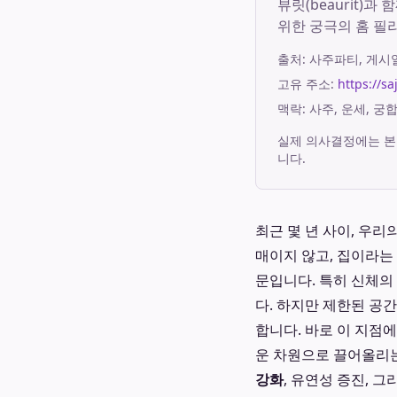
뷰릿(beaurit)
위한 궁극의 홈 필
출처:
사주파티
, 게
고유 주소:
https://s
맥락: 사주, 운세, 
실제 의사결정에는 본
니다.
최근 몇 년 사이, 우
매이지 않고, 집이라는
문입니다. 특히 신체
다. 하지만 제한된 공
합니다. 바로 이 지점
운 차원으로 끌어올리는
강화
, 유연성 증진, 