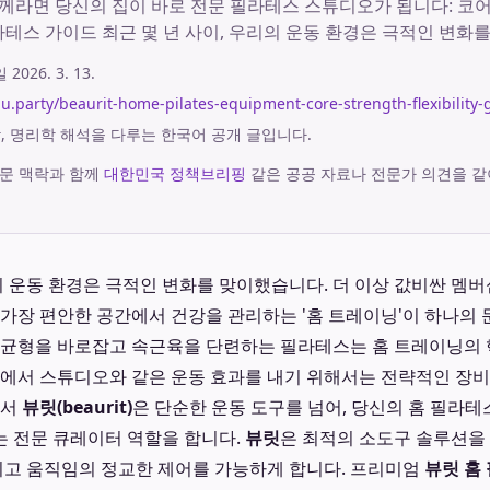
과 함께라면 당신의 집이 바로 전문 필라테스 스튜디오가 됩니다: 
라테스 가이드 최근 몇 년 사이, 우리의 운동 환경은 극적인 변화
시일
2026. 3. 13.
aju.party/beaurit-home-pilates-equipment-core-strength-flexibility-
궁합, 명리학 해석을 다루는 한국어 공개 글입니다.
문 맥락과 함께
대한민국 정책브리핑
같은 공공 자료나 전문가 의견을 같
리의 운동 환경은 극적인 변화를 맞이했습니다. 더 이상 값비싼 멤
 가장 편안한 공간에서 건강을 관리하는 '홈 트레이닝'이 하나의 
의 균형을 바로잡고 속근육을 단련하는 필라테스는 홈 트레이닝의
간에서 스튜디오와 같은 운동 효과를 내기 위해서는 전략적인 장
에서
뷰릿(beaurit)
은 단순한 운동 도구를 넘어, 당신의 홈 필라테
 전문 큐레이터 역할을 합니다.
뷰릿
은 최적의 소도구 솔루션을
그리고 움직임의 정교한 제어를 가능하게 합니다. 프리미엄
뷰릿 홈