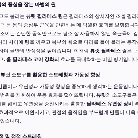
몸의 중심을 잡는 마법의 원
라고도 불리는
뷰릿 필라테스 링
은 필라테스의 창시자인 조셉 필라
흉근 등 몸의 중심부 근육을 단련하는 데 탁월한 효과를 발휘합니다
 조이는 간단한 동작만으로도 평소 잘 사용하지 않던 속근육에 
서 다리 사이에 링을 끼우고 복부의 힘으로 다리를 들어 올리는 동
하여 골반의 안정성을 높여줍니다. 이처럼
뷰릿 필라테스 링
은 
고,
홈 필라테스 코어 강화
의 효과를 극대화하는 비밀 병기입니다
 뷰릿 소도구를 활용한 스트레칭과 가동성 향상
만큼이나 유연성과 가동성 향상을 중요하게 생각하는 운동입니다.
 범위를 제한하여 운동 효과를 떨어뜨립니다.
뷰릿
의 소도구들은 
범위를 넓히고 유연성을 증진시키는 훌륭한
필라테스 유연성 장비
역
효과적으로 이완시키고, 관절의 움직임을 부드럽게 만들어 더욱
 있습니다.
적 및 정적 스트레칭