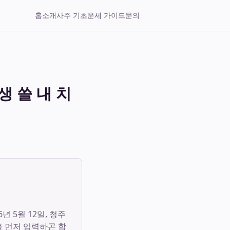
홈
소개
사주 기초
운세 가이드
문의
 쓸 내 치
 5월 12일, 청주
 먼저 입력하곤 합