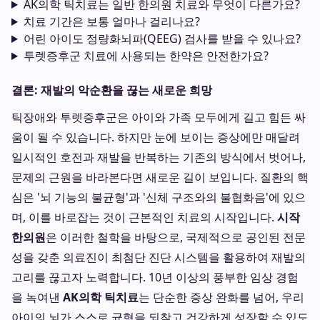
AK의학 틱치료는 일반 한의원 치료와 무엇이 다른가요?
치료 기간은 보통 얼마나 걸리나요?
어린 아이도 정량화뇌파(QEEG) 검사를 받을 수 있나요?
투렛증후군 치료에 사용되는 한약은 안전한가요?
결론: 재발의 악순환을 끊는 새로운 희망
틱장애와 투렛증후군은 아이와 가족 모두에게 길고 힘든 싸
움이 될 수 있습니다. 하지만 눈에 보이는 증상에만 매달려
일시적인 호전과 재발을 반복하는 기존의 방식에서 벗어나,
문제의 근원을 바라본다면 새로운 길이 보입니다. 질환의 핵
심은 '뇌 기능의 불균형'과 '신체 구조와의 불협화음'에 있으
며, 이를 바로잡는 것이 근본적인 치료의 시작입니다.
시작
한의원
은 이러한 철학을 바탕으로, 국제적으로 공인된 전문
성을 갖춘 의료진이 최첨단 진단 시스템을 활용하여 재발의
고리를 끊고자 노력합니다. 10년 이상의 풍부한 임상 경험
을 녹여낸
AK의학 틱치료
는 단순한 증상 완화를 넘어, 우리
아이의 뇌가 스스로 균형을 되찾고 건강하게 성장할 수 있도