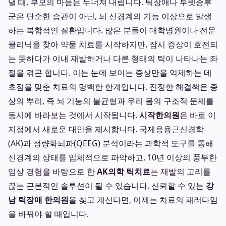
낼 때, 부모의 마음은 무너져 내립니다. 틱장애나 투렛증후
군은 단순한 습관이 아닌, 뇌 신경계의 기능 이상으로 발생
하는 복합적인 질환입니다. 많은 분들이 대학병원이나 전문
클리닉을 찾아 약물 치료를 시작하지만, 잠시 증상이 호전되
는 듯하다가 이내 재발하거나 다른 형태의 틱이 나타나는 좌
절을 겪곤 합니다. 이는 눈에 보이는 증상만을 억제하는 데
초점을 맞춘 치료의 명백한 한계입니다. 진정한 해결책은 증
상의 뿌리, 즉 뇌 기능의 불균형과 우리 몸의 구조적 문제를
동시에 바라보는 것에서 시작됩니다.
시작한의원
은 바로 이
지점에서 새로운 대안을 제시합니다. 국제응용근신경학
(AK)과 정량화뇌파(QEEG) 분석이라는 과학적 도구를 통해
신경계의 상태를 입체적으로 파악하고, 10년 이상의 풍부한
임상 경험을 바탕으로 한
AK의학 틱치료
는 재발의 고리를
끊는 근본적인 솔루션이 될 수 있습니다. 신뢰할 수 있는
강
남 틱장애 한의원
을 찾고 계신다면, 이제는 치료의 패러다임
을 바꿔야 할 때입니다.