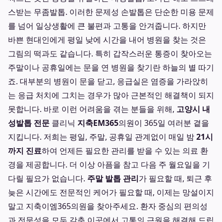
스받는 무좀발톱. 이러한 문제성 손발톱은 단순한 미용 문제
를 넘어 일상생활에 큰 불편과 고통을 안겨줍니다. 하지만
바쁜 현대인에게 평일 낮에 시간을 내어 병원을 찾는 것은
그림의 떡과도 같습니다. 특히 갑작스러운 통증이 찾아오는
주말이나 공휴일에는 문을 연 병원을 찾기란 하늘의 별 따기
죠. 대부분의 병원이 문을 닫고, 응급실은 염증을 가라앉히
는 응급 처치에 그치는 경우가 많아 근본적인 해결책이 되지
못합니다. 바로 이런 어려움을 겪는 분들을 위해,
고양시 내
성발톱 전문
클리닉
지축EM365
의원이 365일 여러분 곁을
지킵니다. 저희는 평일, 주말, 공휴일 관계없이 매일 밤
21시
까지 진료
하여 언제든 필요한 관리를 받을 수 있는 의료 환
경을 제공합니다. 더 이상 아픔을 참고 다음 주 월요일을 기
다릴 필요가 없습니다.
주말 발톱 관리
가 필요할 때, 퇴근 후
늦은 시간에도 전문적인 케어가 필요할 때, 이제는 망설이지
말고 지축이엠365의원을 찾아주세요. 환자 중심의 편의성
과 전문성을 모두 갖춘 이곳에서 고통의 근원을 해결해 드립