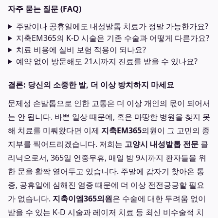
자주 묻는 질문 (FAQ)
주말이나 공휴일에도 내성발톱 치료가 정말 가능한가요?
지축EM365의 K-D 시술은 기존 수술과 어떻게 다른가요?
치료 비용에 실비 보험 적용이 되나요?
예약 없이 방문해도 21시까지 진료를 받을 수 있나요?
결론: 당신의 소중한 발, 더 이상 방치하지 마세요
문제성 손발톱으로 인한 고통은 더 이상 개인의 몫이 되어서
는 안 됩니다. 바쁜 일상 때문에, 혹은 마땅한 병원을 찾지 못
해 치료를 미뤄왔다면 이제
지축EM365
의원이 그 고민의 종
지부를 찍어드리겠습니다. 저희는
고양시 내성발톱 전문
클
리닉으로서, 365일 연중무휴, 매일 밤 9시까지 환자들을 위
한 문을 활짝 열어두고 있습니다. 주말에 갑자기 찾아온 통
증, 공휴일에 심해진 염증 때문에 더 이상 전전긍긍할 필요
가 없습니다.
지축이엠365의원
은 수술에 대한 두려움 없이
받을 수 있는 K-D 시술과 레이저 치료 등 최신 비수술적 치