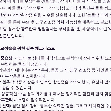
순히 데이터를 수집하는 것을 넘어, 각 데이터를 유기적으로 연결
 예를 들어, '각막 두께', '각막 강성도', '각막 후면부 돌출 정도
합하여 각막확장증 위험 지수를 산출합니다. 또한 '눈물막 파괴 시
사' 결과를 통해 수술 후 안구건조증 악화 가능성을 예측하고, 필요한 
이처럼 철저한
광주안과 정밀검사
는 부작용을 '운'의 영역이 아닌 
 접근법입니다.
력교정술을 위한 필수 체크리스트
 중요성:
개인의 눈 상태를 다각적으로 분석하여 잠재적 위험 요
 수립하는 핵심 과정입니다.
정밀검사 데이터는 각막 두께, 동공 크기, 안구 건조증 등 개인별
여 부작용을 최소화합니다.
:
원추각막증과 같은 치명적인 합병증은 각막지형도, 유전자 검사
 예방할 수 있습니다.
:
성공적인 수술 결과 유지를 위해서는 정기적인 검진과 환자 맞
사후관리
시스템이 필수적입니다.
 선택:
첨단 검사 장비, 풍부한 의료진 경험, 그리고 체계적인 수