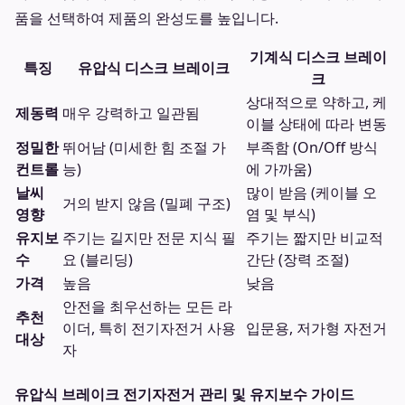
품을 선택하여 제품의 완성도를 높입니다.
기계식 디스크 브레이
특징
유압식 디스크 브레이크
크
상대적으로 약하고, 케
제동력
매우 강력하고 일관됨
이블 상태에 따라 변동
정밀한
뛰어남 (미세한 힘 조절 가
부족함 (On/Off 방식
컨트롤
능)
에 가까움)
날씨
많이 받음 (케이블 오
거의 받지 않음 (밀폐 구조)
영향
염 및 부식)
유지보
주기는 길지만 전문 지식 필
주기는 짧지만 비교적
수
요 (블리딩)
간단 (장력 조절)
가격
높음
낮음
안전을 최우선하는 모든 라
추천
이더, 특히 전기자전거 사용
입문용, 저가형 자전거
대상
자
유압식 브레이크 전기자전거 관리 및 유지보수 가이드