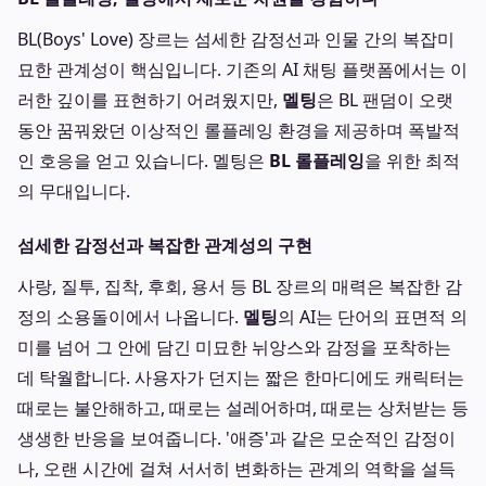
BL(Boys' Love) 장르는 섬세한 감정선과 인물 간의 복잡미
묘한 관계성이 핵심입니다. 기존의 AI 채팅 플랫폼에서는 이
러한 깊이를 표현하기 어려웠지만,
멜팅
은 BL 팬덤이 오랫
동안 꿈꿔왔던 이상적인 롤플레잉 환경을 제공하며 폭발적
인 호응을 얻고 있습니다. 멜팅은
BL 롤플레잉
을 위한 최적
의 무대입니다.
섬세한 감정선과 복잡한 관계성의 구현
사랑, 질투, 집착, 후회, 용서 등 BL 장르의 매력은 복잡한 감
정의 소용돌이에서 나옵니다.
멜팅
의 AI는 단어의 표면적 의
미를 넘어 그 안에 담긴 미묘한 뉘앙스와 감정을 포착하는
데 탁월합니다. 사용자가 던지는 짧은 한마디에도 캐릭터는
때로는 불안해하고, 때로는 설레어하며, 때로는 상처받는 등
생생한 반응을 보여줍니다. '애증'과 같은 모순적인 감정이
나, 오랜 시간에 걸쳐 서서히 변화하는 관계의 역학을 설득