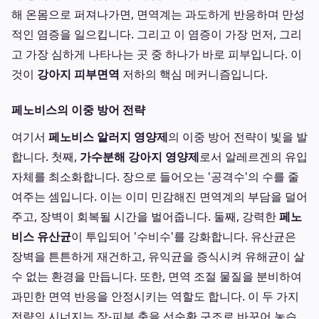
해 온몸으로 퍼져나가면, 면역계는 과도하게 반응하며 만성
적인 염증을 일으킵니다. 그리고 이 염증이 가장 먼저, 그리
고 가장 심하게 나타나는 곳 중 하나가 바로 피부입니다. 이
것이
강아지 피부면역
저하의 핵심 메커니즘입니다.
페노비스의 이중 방어 전략
여기서
페노비스 알러지 영양제
의 이중 방어 전략이 빛을 발
합니다. 첫째,
가수분해 강아지 영양제
로서 알레르겐의 유입
자체를 최소화합니다. 장으로 들어오는 '공격수'의 수를 줄
여주는 셈입니다. 이는 이미 민감해진 면역계의 부담을 덜어
주고, 장벽이 회복될 시간을 벌어줍니다. 둘째, 강력한
페노
비스 유산균
이 투입되어 '수비수'를 강화합니다. 유산균은
장벽을 튼튼하게 재건하고, 유익균을 증식시켜 유해균이 살
수 없는 환경을 만듭니다. 또한, 면역 조절 물질을 분비하여
과민한 면역 반응을 안정시키는 역할도 합니다. 이 두 가지
전략의 시너지는 장-피부 축을 선순환 구조로 바꾸어 놓습