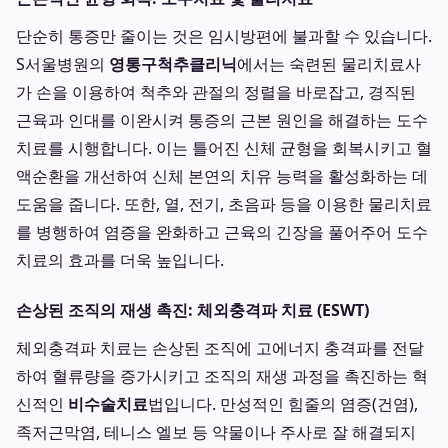
단순히 통증만 줄이는 것은 임시방편에 불과할 수 있습니다.
S서울병원의
영통구척추클리닉
에서는 숙련된 물리치료사
가 손을 이용하여 척추와 관절의 정렬을 바로잡고, 경직된
근육과 인대를 이완시켜 통증의 근본 원인을 해결하는 도수
치료를 시행합니다. 이는 틀어진 신체 균형을 회복시키고 혈
액순환을 개선하여 신체 본연의 치유 능력을 활성화하는 데
도움을 줍니다. 또한, 열, 전기, 초음파 등을 이용한 물리치료
를 병행하여 염증을 완화하고 근육의 긴장을 풀어주어 도수
치료의 효과를 더욱 높입니다.
손상된 조직의 재생 촉진: 체외충격파 치료 (ESWT)
체외충격파 치료는 손상된 조직에 고에너지 충격파를 전달
하여 혈류량을 증가시키고 조직의 재생 과정을 촉진하는 혁
신적인
비수술치료
법입니다. 만성적인 힘줄의 염증(건염),
족저근막염, 테니스 엘보 등 약물이나 주사로 잘 해결되지