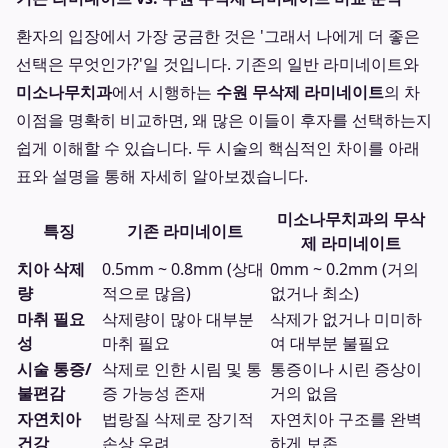
환자의 입장에서 가장 궁금한 것은 '그래서 나에게 더 좋은
선택은 무엇인가?'일 것입니다. 기존의 일반 라미네이트와
미소나무치과
에서 시행하는
수원 무삭제 라미네이트
의 차
이점을 명확히 비교하면, 왜 많은 이들이 후자를 선택하는지
쉽게 이해할 수 있습니다. 두 시술의 핵심적인 차이를 아래
표와 설명을 통해 자세히 알아보겠습니다.
미소나무치과의 무삭
특징
기존 라미네이트
제 라미네이트
치아 삭제
0.5mm ~ 0.8mm (상대
0mm ~ 0.2mm (거의
량
적으로 많음)
없거나 최소)
마취 필요
삭제량이 많아 대부분
삭제가 없거나 미미하
성
마취 필요
여 대부분 불필요
시술 통증/
삭제로 인한 시림 및 통
통증이나 시린 증상이
불편감
증 가능성 존재
거의 없음
자연치아
법랑질 삭제로 장기적
자연치아 구조를 완벽
건강
손상 우려
하게 보존