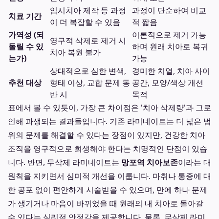
임시치아 제작 등 과정
과정이 단순하여 비교
치료 기간
이 더 복잡할 수 있음
적 짧음
가역성 (되
이론적으로 제거 가능
영구적 삭제로 제거 시
돌릴 수 있
하며 원래 치아로 복귀
치아 복원 불가
는가)
가능
상대적으로 심한 변색,
경미한 치열, 치아 사이
추천 대상
형태 이상, 교합 문제 동
공간, 모양/색상 개선
반 시
목적
표에서 볼 수 있듯이, 가장 큰 차이점은 '치아 삭제량'과 그로
인해 파생되는 결과들입니다. 기존 라미네이트는 더 넓은 범
위의 문제를 해결할 수 있다는 장점이 있지만, 건강한 치아
조직을 영구적으로 희생해야 한다는 치명적인 단점이 있습
니다. 반면, 무삭제 라미네이트는
망포역 치아보존
이라는 대
원칙을 지키면서 심미적 개선을 이룹니다. 마취나 통증에 대
한 공포 없이 편안하게 시술받을 수 있으며, 만에 하나 문제
가 생기거나 마음이 바뀌었을 때 원래의 내 치아로 돌아갈
수 있다는 심리적 안정감을 제공합니다. 물론, 무삭제 라미