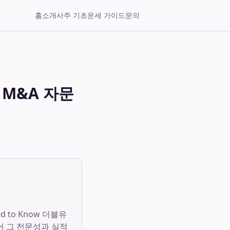
홈
소개
사주 기초
운세 가이드
문의
M&A 자문
d to Know 더블유
어 그 전문성과 실적